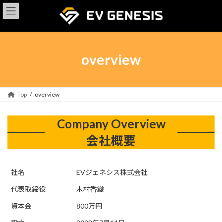
コ
ナ
ン
ビ
テ
ゲ
ン
ー
ツ
シ
へ
ョ
overview
ス
ン
キ
に
ッ
移
プ
動
Top
overview
Company Overview
会社概要
社名
EVジェネシス株式会社
代表取締役
木村香織
資本金
800万円