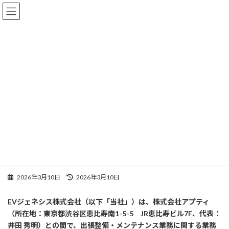
コ
ナ
ン
ビ
テ
ゲ
ン
ー
ツ
シ
へ
ョ
NEWS
ス
ン
キ
に
ッ
移
プ
動
Top
NEWS
未分類
株式会社アプティとの業務委託契約締結に関するお知らせ
株式会社アプティとの業務委託契
約締結に関するお知らせ
最
2026年3月10日
2026年3月10日
終
更
EVジェネシス株式会社（以下「当社」）は、株式会社アプティ
新
（所在地：東京都渋谷区恵比寿南1-5-5 JR恵比寿ビル7F、代表：
日
時
井田 秀明）との間で、出張整備・メンテナンス業務に関する業務